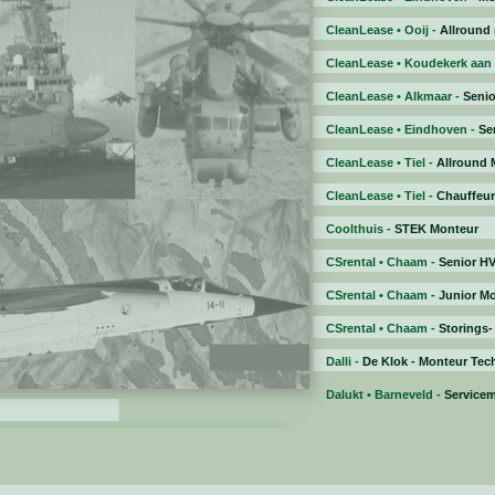
CleanLease • Ooij -
Allround
CleanLease • Koudekerk aan 
CleanLease • Alkmaar -
Senio
CleanLease • Eindhoven -
Se
CleanLease • Tiel -
Allround 
CleanLease • Tiel -
Chauffeur
Coolthuis -
STEK Monteur
CSrental • Chaam -
Senior H
CSrental • Chaam -
Junior M
CSrental • Chaam -
Storings
Dalli -
De Klok - Monteur Tec
Dalukt • Barneveld -
Service