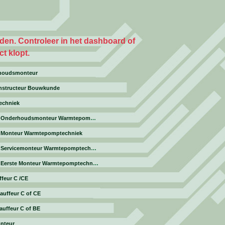
den. Controleer in het dashboard of
t klopt.
houdsmonteur
nstructeur Bouwkunde
echniek
-
Onderhoudsmonteur Warmtepomptechniek
-
Monteur Warmtepomptechniek
-
Servicemonteur Warmtepomptechniek
-
Eerste Monteur Warmtepomptechniek
feur C /CE
auffeur C of CE
auffeur C of BE
nteur