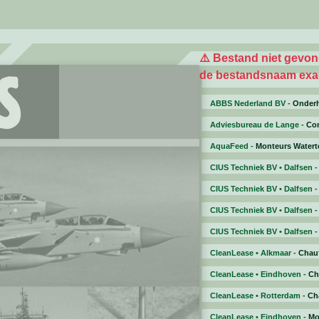
⚠️ Bestand niet gevon
de bestandsnaam exac
ABBS Nederland BV -
Onder
Adviesbureau de Lange -
Co
AquaFeed -
Monteurs Watert
CIUS Techniek BV • Dalfsen 
CIUS Techniek BV • Dalfsen 
CIUS Techniek BV • Dalfsen 
CIUS Techniek BV • Dalfsen 
CleanLease • Alkmaar -
Chauf
CleanLease • Eindhoven -
Ch
CleanLease • Rotterdam -
Ch
CleanLease • Eindhoven -
Mo