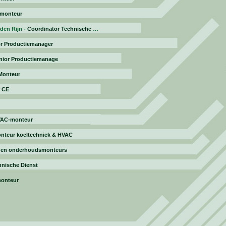
 monteur
den Rijn -
Coördinator Technische Dienst
r Productiemanager
nior Productiemanage
Monteur
 CE
VAC-monteur
onteur koeltechniek & HVAC
- en onderhoudsmonteurs
hnische Dienst
Nr.
5
monteur